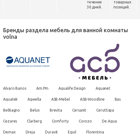
течение
товарных
30 дней.
позиций.
Бренды раздела мебель для ванной комнаты
volna
Alvaro Banos
Am.Pm
Aqualife Design
Aquanet
Aquatek
Aqwella
ASB-Mebel
ASB-Woodline
Bas
BelBagno
Belux
Brevita
Cersanit
Ceruttispa
Cezares
Clarberg
Comforty
Corozo
De Aqua
Demax
Dreja
Duravit
Equil
Florentina