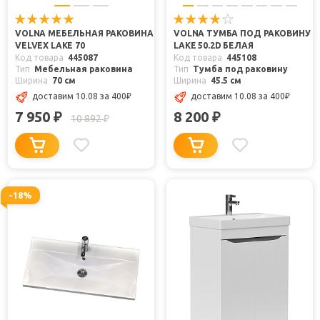
VOLNA МЕБЕЛЬНАЯ РАКОВИНА
VOLNA ТУМБА ПОД РАКОВИНУ
VELVEX LAKE 70
LAKE 50.2D БЕЛАЯ
Код товара
445087
Код товара
445108
Тип
Мебельная раковина
Тип
Тумба под раковину
Ширина
70 см
Ширина
45.5 см
доставим 10.08
за 400
₽
доставим 10.08
за 400
₽
7 950
8 200
₽
₽
10 892
₽
-18%