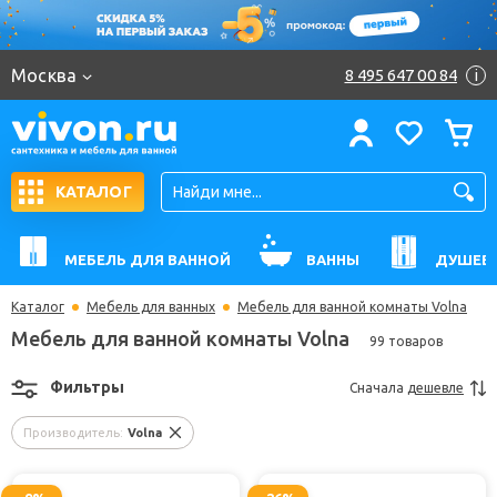
Москва
8 495 647 00 84
i
КАТАЛОГ
МЕБЕЛЬ ДЛЯ ВАННОЙ
ВАННЫ
ДУШЕВ
Каталог
Мебель для ванных
Мебель для ванной комнаты Volna
Мебель для ванной комнаты Volna
99 товаров
Фильтры
Сначала
дешевле
Производитель:
Volna