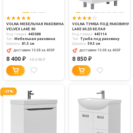
VOLNA МЕБЕЛЬНАЯ РАКОВИНА
VOLNA ТУМБА ПОД РАКОВИНУ
VELVEX LAKE 80
LAKE 60.2D БЕЛАЯ
Код товара
445088
Код товара
445114
Тип
Мебельная раковина
Тип
Тумба под раковину
Ширина
81.5 см
Ширина
59.5 см
доставим 10.08
за 400
₽
доставим 10.08
за 400
₽
8 400
8 850
₽
₽
10 248
₽
-21%