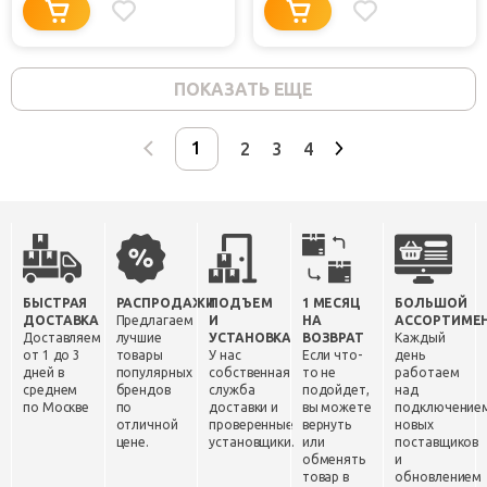
ПОКАЗАТЬ ЕЩЕ
2
3
4
БЫСТРАЯ
РАСПРОДАЖИ
ПОДЪЕМ
1 МЕСЯЦ
БОЛЬШОЙ
ДОСТАВКА
Предлагаем
И
НА
АССОРТИМЕ
Доставляем
лучшие
УСТАНОВКА
ВОЗВРАТ
Каждый
от 1 до 3
товары
У нас
Если что-
день
дней в
популярных
собственная
то не
работаем
среднем
брендов
служба
подойдет,
над
по Москве
по
доставки и
вы можете
подключение
отличной
проверенные
вернуть
новых
цене.
установщики.
или
поставщиков
обменять
и
товар в
обновлением