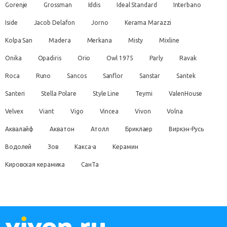
Gorenje
Grossman
Iddis
Ideal Standard
Interbano
Iside
Jacob Delafon
Jorno
Kerama Marazzi
Kolpa San
Madera
Merkana
Misty
Mixline
Onika
Opadiris
Orio
Owl 1975
Parly
Ravak
Roca
Runo
Sancos
Sanflor
Sanstar
Santek
Santeri
Stella Polare
Style Line
Teymi
ValenHouse
Velvex
Viant
Vigo
Vincea
Vivon
Volna
Аквалайф
Акватон
Атолл
Бриклаер
Виркэн-Русь
Водолей
Зов
Какса-а
Керамин
Кировская керамика
СанТа