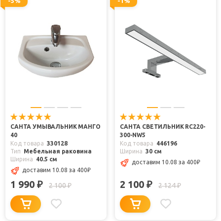
-5%
-1%
САНТА УМЫВАЛЬНИК МАНГО
САНТА СВЕТИЛЬНИК RC220-
40
300-NW5
Код товара
330128
Код товара
446196
Тип
Мебельная раковина
Ширина
30 см
Ширина
40.5 см
доставим 10.08
за 400
₽
доставим 10.08
за 400
₽
1 990
2 100
₽
₽
2 100
2 124
₽
₽