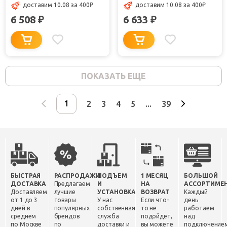
доставим 10.08
за 400
₽
доставим 10.08
за 400
₽
6 508
6 633
₽
₽
ПОКАЗАТЬ ЕЩЕ
2
3
4
5
...
39
БЫСТРАЯ
РАСПРОДАЖИ
ПОДЪЕМ
1 МЕСЯЦ
БОЛЬШОЙ
ДОСТАВКА
Предлагаем
И
НА
АССОРТИМЕ
Доставляем
лучшие
УСТАНОВКА
ВОЗВРАТ
Каждый
от 1 до 3
товары
У нас
Если что-
день
дней в
популярных
собственная
то не
работаем
среднем
брендов
служба
подойдет,
над
по Москве
по
доставки и
вы можете
подключение