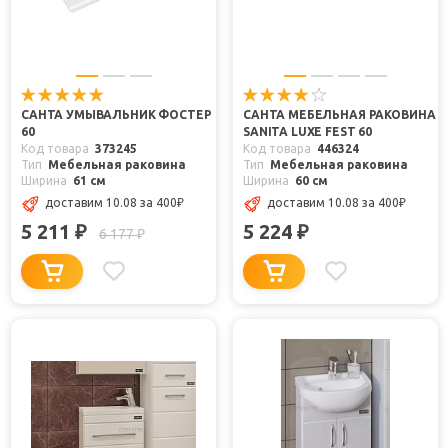
САНТА УМЫВАЛЬНИК ФОСТЕР
САНТА МЕБЕЛЬНАЯ РАКОВИНА
60
SANITA LUXE FEST 60
Код товара
373245
Код товара
446324
Тип
Мебельная раковина
Тип
Мебельная раковина
Ширина
61 см
Ширина
60 см
доставим 10.08
за 400
₽
доставим 10.08
за 400
₽
5 211
5 224
₽
₽
6 177
₽