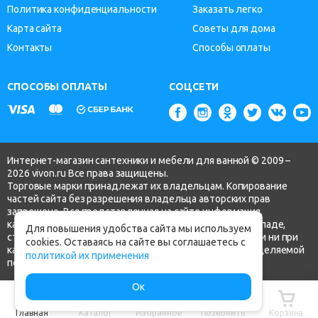
Политика конфиденциальности
Заказать легко
Карта сайта
Советы для дома
Контакты
Способы оплаты
СПОСОБЫ ОПЛАТЫ
СОЦСЕТИ
Интернет-магазин сантехники и мебели для ванной © 2009 –
2026 vivon.ru Все права защищены.
Торговые марки принадлежат их владельцам. Копирование
частей сайта без разрешения владельца авторских прав
запрещено. Вся представленная на сайте информация,
касающаяся технических характеристик, наличия на складе,
Для повышения удобства сайта мы используем
стоимости товаров, носит информационный характер и ни при
cookies. Оставаясь на сайте вы соглашаетесь с
каких условиях не является публичной офертой, определяемой
политикой их применения
положениями ч.2 ст. 437 Гражданского кодекса РФ.
Ок
Главная
Каталог
Избранное
Позвонить
Корзина