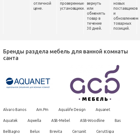
отличной
проверенные
вернуть
новых
цене.
установщики.
или
поставщиков
обменять
и
товар в
обновлением
течение
товарных
30 дней.
позиций.
Бренды раздела мебель для ванной комнаты
санта
Alvaro Banos
Am.Pm
Aqualife Design
Aquanet
Aquatek
Aqwella
ASB-Mebel
ASB-Woodline
Bas
BelBagno
Belux
Brevita
Cersanit
Ceruttispa