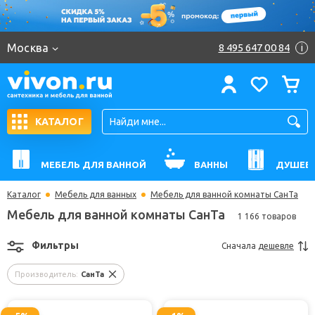
Москва
8 495 647 00 84
i
КАТАЛОГ
МЕБЕЛЬ ДЛЯ ВАННОЙ
ВАННЫ
ДУШЕВ
Каталог
Мебель для ванных
Мебель для ванной комнаты СанТа
Мебель для ванной комнаты СанТа
1 166 товаров
Фильтры
Сначала
дешевле
Производитель:
СанТа