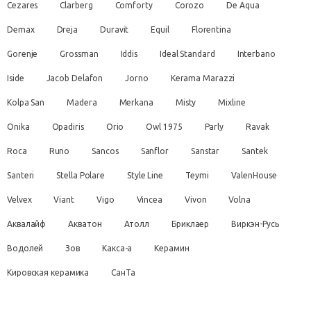
Cezares
Clarberg
Comforty
Corozo
De Aqua
Demax
Dreja
Duravit
Equil
Florentina
Gorenje
Grossman
Iddis
Ideal Standard
Interbano
Iside
Jacob Delafon
Jorno
Kerama Marazzi
Kolpa San
Madera
Merkana
Misty
Mixline
Onika
Opadiris
Orio
Owl 1975
Parly
Ravak
Roca
Runo
Sancos
Sanflor
Sanstar
Santek
Santeri
Stella Polare
Style Line
Teymi
ValenHouse
Velvex
Viant
Vigo
Vincea
Vivon
Volna
Аквалайф
Акватон
Атолл
Бриклаер
Виркэн-Русь
Водолей
Зов
Какса-а
Керамин
Кировская керамика
СанТа