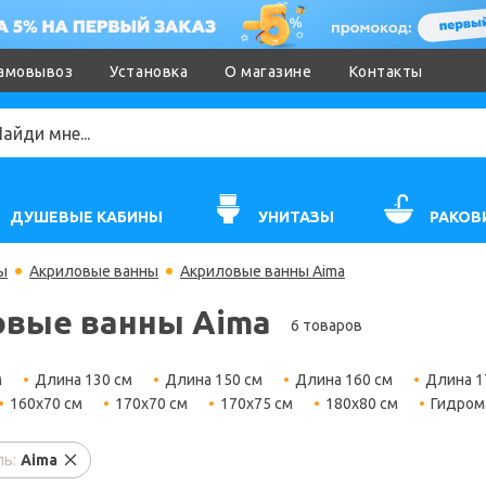
амовывоз
Установка
О магазине
Контакты
ДУШЕВЫЕ КАБИНЫ
УНИТАЗЫ
РАКОВ
ы
Акриловые ванны
Акриловые ванны Aima
вые ванны Aima
6 товаров
м
Длина 130 см
Длина 150 см
Длина 160 см
Длина 1
160х70 см
170х70 см
170х75 см
180х80 см
Гидром
ь:
Aima