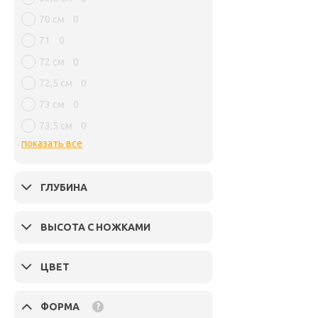
70 см
0
71
0
72 см
0
72,5 см
0
73 см
0
73,5 см
0
показать все
ГЛУБИНА
ВЫСОТА С НОЖКАМИ
ЦВЕТ
ФОРМА
?