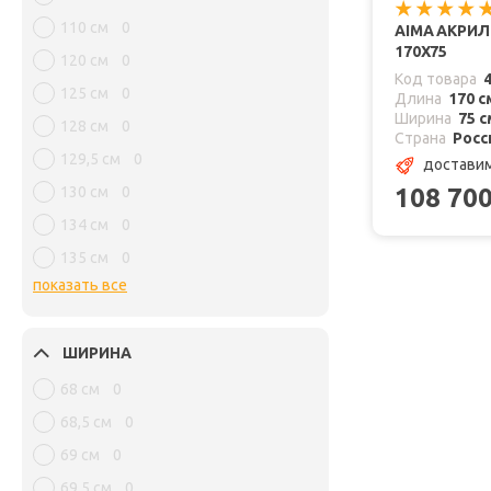
110 см
0
AIMA АКРИЛ
170X75
120 см
0
Код товара
125 см
0
Длина
170 с
Ширина
75 с
128 см
0
Страна
Росс
129,5 см
0
доставим
108 70
130 см
0
134 см
0
135 см
0
показать все
ШИРИНА
68 см
0
68,5 см
0
69 см
0
69,5 см
0