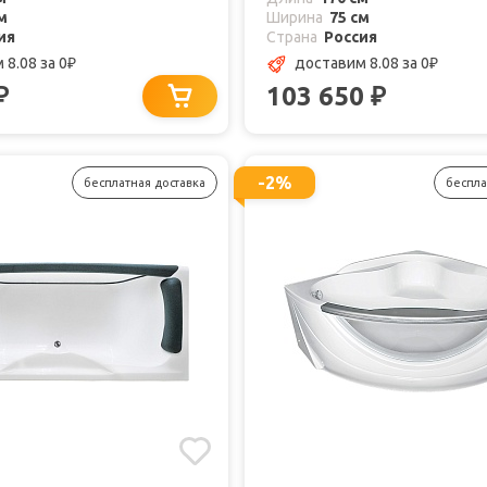
м
Ширина
75 см
ия
Страна
Россия
 8.08
за 0
доставим 8.08
за 0
₽
₽
103 650
₽
₽
-2%
бесплатная доставка
беспла