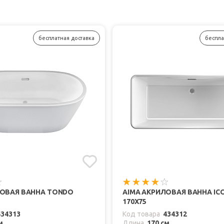
бесплатная доставка
беспла
ЛОВАЯ ВАННА TONDO
AIMA АКРИЛОВАЯ ВАННА IC
170X75
434313
Код товара
434312
м
Длина
170 см