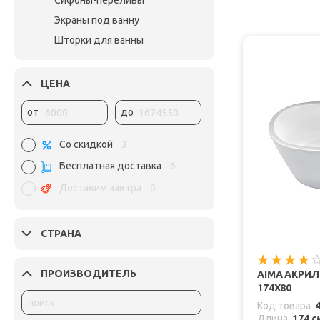
Сифоны-переливы
Экраны под ванну
Шторки для ванны
ЦЕНА
от
до
Со скидкой
3
Бесплатная доставка
6
Доставим завтра
0
СТРАНА
ПРОИЗВОДИТЕЛЬ
AIMA АКРИ
174X80
Код товара
Длина
174 с