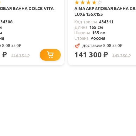
ОВАЯ ВАННА DOLCE VITA
AIMA АКРИЛОВАЯ ВАННА G
LUXE 155X155
434308
Код товара
434311
м
Длина
155 см
м
Ширина
155 см
ия
Страна
Россия
 8.08
за 0
доставим 8.08
за 0
₽
₽
0
141 300
₽
₽
116 354
143 750
₽
₽