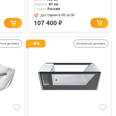
Ширина
81 см
Страна
Россия
доставим 8.08
за 0
₽
107 400
₽
-6%
тная доставка
бесплатная доставка