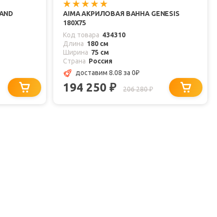
RAND
AIMA АКРИЛОВАЯ ВАННА GENESIS
180X75
Код товара
434310
Длина
180 см
Ширина
75 см
Страна
Россия
доставим 8.08
за 0
₽
194 250
₽
206 280
₽