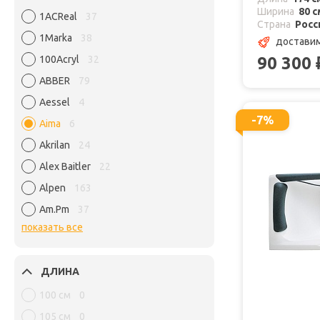
Ширина
80 с
1ACReal
37
Страна
Росс
1Marka
38
доставим
90 300
100Acryl
32
ABBER
79
Aessel
4
-7%
Aima
6
Akrilan
24
Alex Baitler
22
Alpen
163
Am.Pm
37
показать все
ДЛИНА
100 см
0
105 см
0