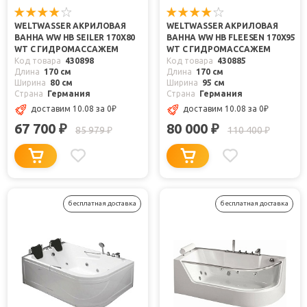
WELTWASSER АКРИЛОВАЯ
WELTWASSER АКРИЛОВАЯ
ВАННА WW HB SEILER 170X80
ВАННА WW HB FLEESEN 170X95
WT С ГИДРОМАССАЖЕМ
WT С ГИДРОМАССАЖЕМ
Код товара
430898
Код товара
430885
Длина
170 см
Длина
170 см
Ширина
80 см
Ширина
95 см
Страна
Германия
Страна
Германия
доставим 10.08
за 0
₽
доставим 10.08
за 0
₽
67 700
80 000
₽
₽
85 979
110 400
₽
₽
бесплатная доставка
бесплатная доставка