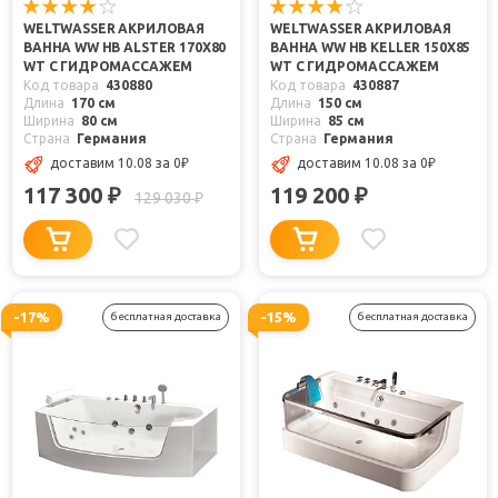
WELTWASSER АКРИЛОВАЯ
WELTWASSER АКРИЛОВАЯ
ВАННА WW HB ALSTER 170X80
ВАННА WW HB KELLER 150X85
WT С ГИДРОМАССАЖЕМ
WT С ГИДРОМАССАЖЕМ
Код товара
430880
Код товара
430887
Длина
170 см
Длина
150 см
Ширина
80 см
Ширина
85 см
Страна
Германия
Страна
Германия
доставим 10.08
за 0
₽
доставим 10.08
за 0
₽
117 300
119 200
₽
₽
129 030
₽
-17%
-15%
бесплатная доставка
бесплатная доставка