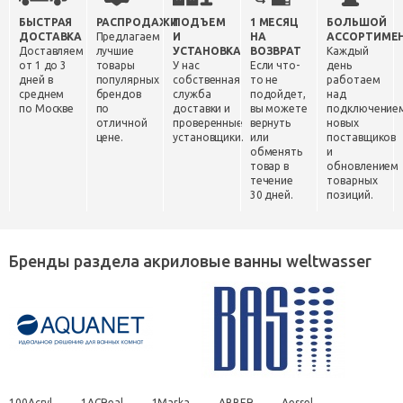
БЫСТРАЯ
РАСПРОДАЖИ
ПОДЪЕМ
1 МЕСЯЦ
БОЛЬШОЙ
ДОСТАВКА
Предлагаем
И
НА
АССОРТИМЕ
Доставляем
лучшие
УСТАНОВКА
ВОЗВРАТ
Каждый
от 1 до 3
товары
У нас
Если что-
день
дней в
популярных
собственная
то не
работаем
среднем
брендов
служба
подойдет,
над
по Москве
по
доставки и
вы можете
подключение
отличной
проверенные
вернуть
новых
цене.
установщики.
или
поставщиков
обменять
и
товар в
обновлением
течение
товарных
30 дней.
позиций.
Бренды раздела акриловые ванны weltwasser
100Acryl
1ACReal
1Marka
ABBER
Aessel