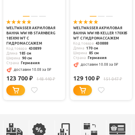
WELTWASSER АКРИЛОВАЯ
WELTWASSER АКРИЛОВАЯ
ВАННА WW HB STARNBERG
ВАННА WW HB KELLER 170X85
185X90 WT С
WT С ГИДРОМАССАЖЕМ
ГИДРОМАССАЖЕМ
Код товара
430888
Длина
170 см
Код товара
430899
Ширина
85 см
Длина
185 см
Страна
Германия
Ширина
90 см
Страна
Германия
доставим 10.08
за 0
₽
доставим 10.08
за 0
₽
123 700
129 100
₽
₽
148 440
151 047
₽
₽