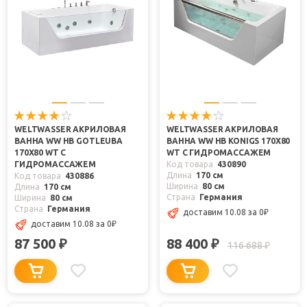
WELTWASSER АКРИЛОВАЯ
WELTWASSER АКРИЛОВАЯ
ВАННА WW HB GOTLEUBA
ВАННА WW HB KONIGS 170X80
170X80 WT С
WT С ГИДРОМАССАЖЕМ
ГИДРОМАССАЖЕМ
Код товара
430890
Длина
170 см
Код товара
430886
Ширина
80 см
Длина
170 см
Страна
Германия
Ширина
80 см
Страна
Германия
доставим 10.08
за 0
₽
доставим 10.08
за 0
₽
87 500
88 400
₽
₽
116 688
₽