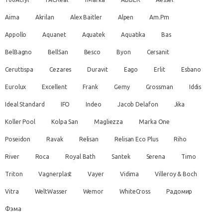
Aima
Akrilan
Alex Baitler
Alpen
Am.Pm
Appollo
Aquanet
Aquatek
Aquatika
Bas
BelBagno
BellSan
Besco
Byon
Cersanit
Ceruttispa
Cezares
Duravit
Eago
Erlit
Esbano
Eurolux
Excellent
Frank
Gemy
Grossman
Iddis
Ideal Standard
IFO
Indeo
Jacob Delafon
Jika
Koller Pool
Kolpa San
Magliezza
Marka One
Poseidon
Ravak
Relisan
Relisan Eco Plus
Riho
River
Roca
Royal Bath
Santek
Serena
Timo
Triton
Vagnerplast
Vayer
Vidima
Villeroy & Boch
Vitra
WeltWasser
Wemor
WhiteCross
Радомир
Фэма