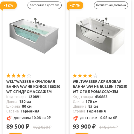
-12%
-21%
бесплатная доставка
бесплатная доставка
WELTWASSER АКРИЛОВАЯ
WELTWASSER АКРИЛОВАЯ
ВАННА WW HB KONIGS 180X80
ВАННА WW HB BULLEN 170X85
WT С ГИДРОМАССАЖЕМ
WT С ГИДРОМАССАЖЕМ
Код товара
430891
Код товара
430882
Длина
180 см
Длина
170 см
Ширина
80 см
Ширина
85 см
Страна
Германия
Страна
Германия
доставим 10.08
за 0
₽
доставим 10.08
за 0
₽
89 500
93 900
₽
₽
102 030
118 314
₽
₽