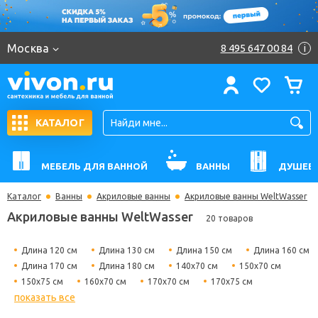
Москва
8 495 647 00 84
i
КАТАЛОГ
МЕБЕЛЬ ДЛЯ ВАННОЙ
ВАННЫ
ДУШЕВ
Каталог
Ванны
Акриловые ванны
Акриловые ванны WeltWasser
Акриловые ванны WeltWasser
20 товаров
Длина 120 см
Длина 130 см
Длина 150 см
Длина 160 см
Длина 170 см
Длина 180 см
140х70 см
150х70 см
150х75 см
160х70 см
170х70 см
170х75 см
показать все
180х80 см
Гидромассажные
Угловые
Прямоугольные