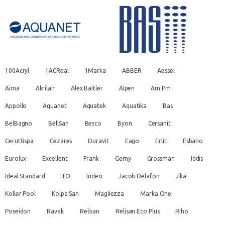
100Acryl
1ACReal
1Marka
ABBER
Aessel
Aima
Akrilan
Alex Baitler
Alpen
Am.Pm
Appollo
Aquanet
Aquatek
Aquatika
Bas
BelBagno
BellSan
Besco
Byon
Cersanit
Ceruttispa
Cezares
Duravit
Eago
Erlit
Esbano
Eurolux
Excellent
Frank
Gemy
Grossman
Iddis
Ideal Standard
IFO
Indeo
Jacob Delafon
Jika
Koller Pool
Kolpa San
Magliezza
Marka One
Poseidon
Ravak
Relisan
Relisan Eco Plus
Riho