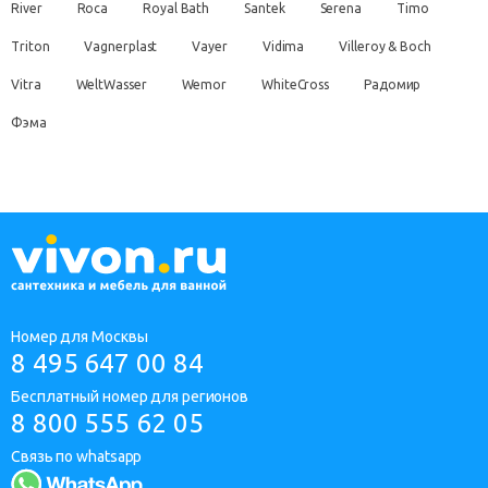
River
Roca
Royal Bath
Santek
Serena
Timo
Triton
Vagnerplast
Vayer
Vidima
Villeroy & Boch
Vitra
WeltWasser
Wemor
WhiteCross
Радомир
Фэма
Номер для Москвы
8 495 647 00 84
Бесплатный номер для регионов
8 800 555 62 05
Связь по whatsapp