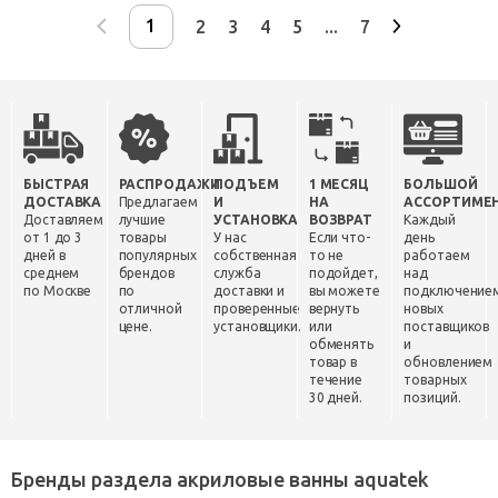
2
3
4
5
...
7
БЫСТРАЯ
РАСПРОДАЖИ
ПОДЪЕМ
1 МЕСЯЦ
БОЛЬШОЙ
ДОСТАВКА
Предлагаем
И
НА
АССОРТИМЕ
Доставляем
лучшие
УСТАНОВКА
ВОЗВРАТ
Каждый
от 1 до 3
товары
У нас
Если что-
день
дней в
популярных
собственная
то не
работаем
среднем
брендов
служба
подойдет,
над
по Москве
по
доставки и
вы можете
подключение
отличной
проверенные
вернуть
новых
цене.
установщики.
или
поставщиков
обменять
и
товар в
обновлением
течение
товарных
30 дней.
позиций.
Бренды раздела акриловые ванны aquatek