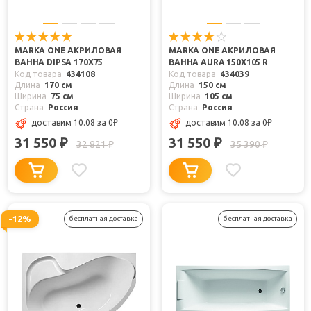
MARKA ONE АКРИЛОВАЯ
MARKA ONE АКРИЛОВАЯ
ВАННА DIPSA 170X75
ВАННА AURA 150X105 R
Код товара
434108
Код товара
434039
Длина
170 см
Длина
150 см
Ширина
75 см
Ширина
105 см
Страна
Россия
Страна
Россия
доставим 10.08
за 0
₽
доставим 10.08
за 0
₽
31 550
31 550
₽
₽
32 821
35 390
₽
₽
-12%
бесплатная доставка
бесплатная доставка