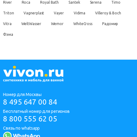
River
Roca
Royal Bath
Santek
Serena
Timo
Triton
Vagnerplast
Vayer
Vidima
Villeroy & Boch
Vitra
WeltWasser
Wemor
WhiteCross
Радомир
Фэма
Номер для Москвы
8 495 647 00 84
Бесплатный номер для регионов
8 800 555 62 05
Связь по whatsapp