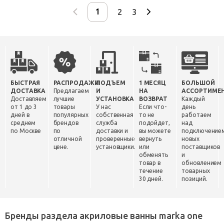
2
3
БЫСТРАЯ
РАСПРОДАЖИ
ПОДЪЕМ
1 МЕСЯЦ
БОЛЬШОЙ
ДОСТАВКА
Предлагаем
И
НА
АССОРТИМЕ
Доставляем
лучшие
УСТАНОВКА
ВОЗВРАТ
Каждый
от 1 до 3
товары
У нас
Если что-
день
дней в
популярных
собственная
то не
работаем
среднем
брендов
служба
подойдет,
над
по Москве
по
доставки и
вы можете
подключение
отличной
проверенные
вернуть
новых
цене.
установщики.
или
поставщиков
обменять
и
товар в
обновлением
течение
товарных
30 дней.
позиций.
Бренды раздела акриловые ванны marka one