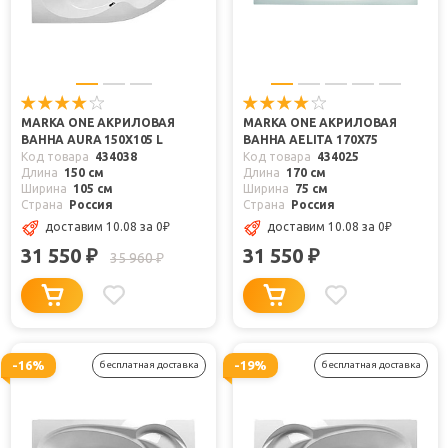
MARKA ONE АКРИЛОВАЯ
MARKA ONE АКРИЛОВАЯ
ВАННА AURA 150X105 L
ВАННА AELITA 170X75
Код товара
434038
Код товара
434025
Длина
150 см
Длина
170 см
Ширина
105 см
Ширина
75 см
Страна
Россия
Страна
Россия
доставим 10.08
за 0
₽
доставим 10.08
за 0
₽
31 550
31 550
₽
₽
35 960
₽
-16%
-19%
бесплатная доставка
бесплатная доставка