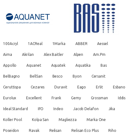
100Acryl
1ACReal
1Marka
ABBER
Aessel
Aima
Akrilan
Alex Baitler
Alpen
Am.Pm
Appollo
Aquanet
Aquatek
Aquatika
Bas
BelBagno
BellSan
Besco
Byon
Cersanit
Ceruttispa
Cezares
Duravit
Eago
Erlit
Esbano
Eurolux
Excellent
Frank
Gemy
Grossman
Iddis
Ideal Standard
IFO
Indeo
Jacob Delafon
Jika
Koller Pool
Kolpa San
Magliezza
Marka One
Poseidon
Ravak
Relisan
Relisan Eco Plus
Riho