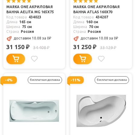
MARKA ONE АКРИЛОВАЯ
MARKA ONE АКРИЛОВАЯ
ВАННА AELITA MG 165X75
ВАННА ATLAS 160X70
Код товара
434023
Код товара
434207
Длина
165 см
Длина
160 см
Ширина
75 см
Ширина
70 см
Страна
Россия
Страна
Россия
доставим 10.08
за 0
₽
доставим 10.08
за 0
₽
31 150
31 250
₽
₽
34 408
33 129
₽
₽
-4%
-11%
бесплатная доставка
бесплатная доставка