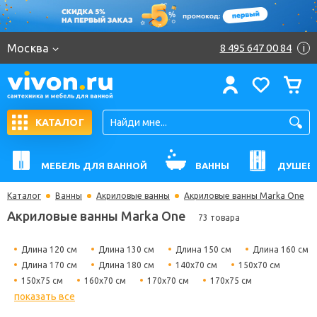
Москва
8 495 647 00 84
i
КАТАЛОГ
МЕБЕЛЬ ДЛЯ ВАННОЙ
ВАННЫ
ДУШЕВ
Каталог
Ванны
Акриловые ванны
Акриловые ванны Marka One
Акриловые ванны Marka One
73 товара
Длина 120 см
Длина 130 см
Длина 150 см
Длина 160 см
Длина 170 см
Длина 180 см
140х70 см
150х70 см
150х75 см
160х70 см
170х70 см
170х75 см
показать все
180х80 см
Гидромассажные
Угловые
Прямоугольные